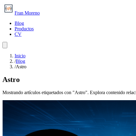
Fran Moreno
Blog
Productos
CV
Inicio
/
Blog
/
Astro
Astro
Mostrando artículos etiquetados con "Astro". Explora contenido relac